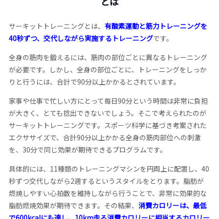
とは
サーキットトレーニングとは、
有酸素運動と筋力トレーニングを
40秒ずつ、交代しながら実施するトレーニング
です。
全身の筋肉を鍛えるには、筋肉の部位ごとに異なるトレーニング
が必要です。しかし、全身の部位ごとに、トレーニングをしっか
りと行うには、合計で90分以上かかるとされています。
家事や仕事で忙しい方にとって毎日90分という時間は非常に負担
が大きく、とても捻出できないでしょう。そこで考えられたのが
サーキットトレーニングです。スポーツ科学に基づき考案された
エクササイズで、合計90分以上かかる全身の筋肉部位への刺激
を、30分で同じ効果が期待できるプログラムです。
具体的には、11種類のトレーニングマシンを円周上に配置し、40
秒ずつ交代しながら2週するというスタイルをとります。脂肪が
燃焼しやすい心拍数を維持しながら行うことで、非常に効果的な
脂肪燃焼効果が期待できます。その結果、
消費カロリーは、最低
で600kcalにも達し、10km走る消費カロリーに相当するカロリー