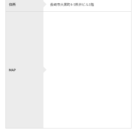
住所
長崎市大黒町4-5熊井ビル3階
MAP